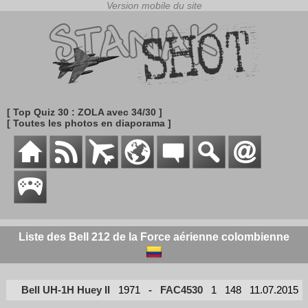
[ Top Quiz 30 : ZOLA avec 34/30 ]
[ Toutes les photos en diaporama ]
Liste des Bell 212 de la Force aérienne colombienne
Bell UH-1H Huey II
1971
-
FAC4530
1
148
11.07.2015