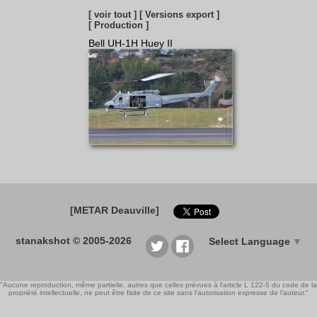
[ voir tout ]
[ Versions export ]
[ Production ]
Bell UH-1H Huey II
[METAR Deauville]
stanakshot © 2005-2026
Select Language
▼
"Aucune reproduction, même partielle, autres que celles prévues à l'article L 122-5 du code de la
propriété intellectuelle, ne peut être faite de ce site sans l'autorisation expresse de l'auteur."