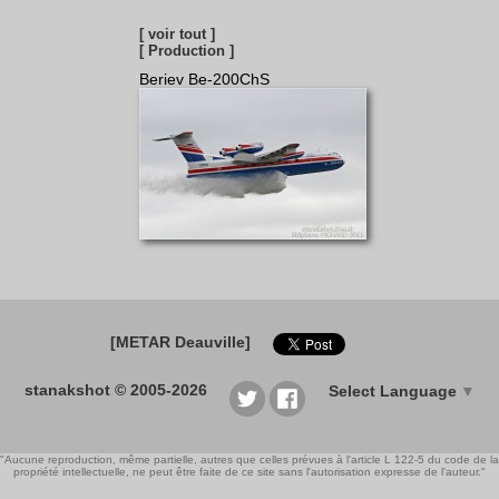
[ voir tout ]
[ Production ]
Beriev Be-200ChS
[METAR Deauville]
stanakshot © 2005-2026
Select Language
▼
"Aucune reproduction, même partielle, autres que celles prévues à l'article L 122-5 du code de la
propriété intellectuelle, ne peut être faite de ce site sans l'autorisation expresse de l'auteur."