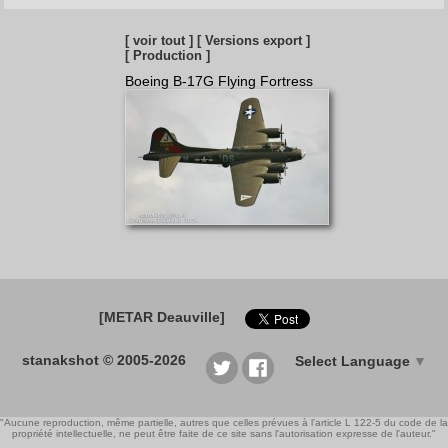
[ voir tout ]
[ Versions export ]
[ Production ]
Boeing B-17G Flying Fortress
[METAR Deauville]
stanakshot © 2005-2026
Select Language
▼
"Aucune reproduction, même partielle, autres que celles prévues à l'article L 122-5 du code de la
propriété intellectuelle, ne peut être faite de ce site sans l'autorisation expresse de l'auteur."