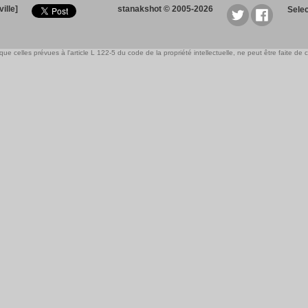
ille]
stanakshot © 2005-2026
Sele
e celles prévues à l'article L 122-5 du code de la propriété intellectuelle, ne peut être faite de ce