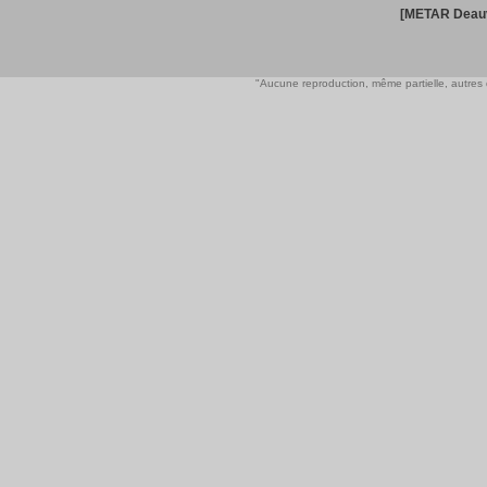
[METAR Deauv
"Aucune reproduction, même partielle, autres qu