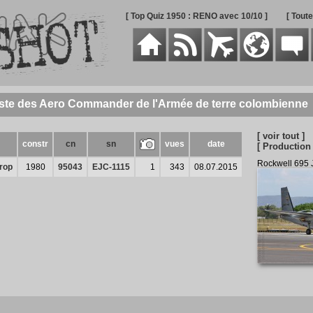
[ Top Quiz 1950 : RENO avec 10/10 ]
[ Tout
ste des Aero Commander de l'Armée de terre colombienne
[ voir tout ]
constr
cn
sn
vues
date
[ Production 
Rockwell 695 
rop
1980
95043
EJC-1115
1
343
08.07.2015