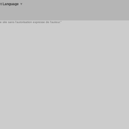
ct Language
▼
 site sans l'autorisation expresse de l'auteur."