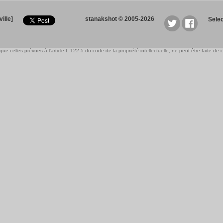
ille]
stanakshot © 2005-2026
Sele
e celles prévues à l'article L 122-5 du code de la propriété intellectuelle, ne peut être faite de ce