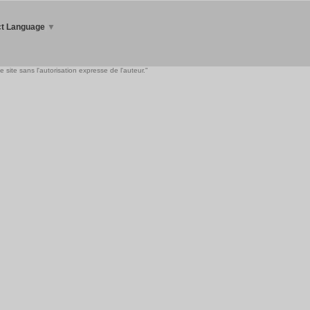
ct Language
▼
 site sans l'autorisation expresse de l'auteur."