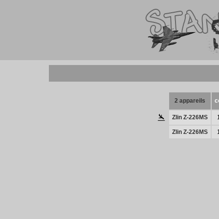
2 appareils
c
Zlin Z-226MS
Zlin Z-226MS