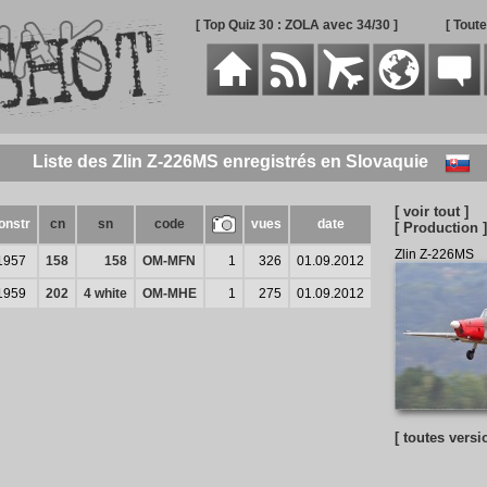
[ Top Quiz 30 : ZOLA avec 34/30 ]
[ Tout
Liste des Zlin Z-226MS enregistrés en Slovaquie
[ voir tout ]
onstr
cn
sn
code
vues
date
[ Production ]
Zlin Z-226MS
1957
158
158
OM-MFN
1
326
01.09.2012
1959
202
4 white
OM-MHE
1
275
01.09.2012
[ toutes versi