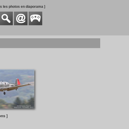
es les photos en diaporama ]
ons ]