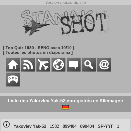
[ Top Quiz 1930 : RENO avec 10/10 ]
[ Toutes les photos en diaporama ]
Liste des Yakovlev Yak-52 enregistrés en Allemagne
Yakovlev Yak-52
1982
899404
899404
SP-YYF
1