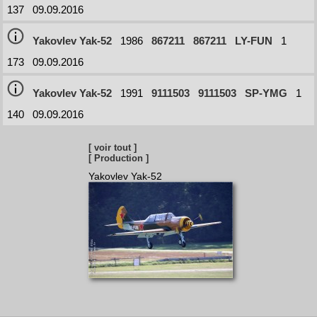
137
09.09.2016
Yakovlev Yak-52
1986
867211
867211
LY-FUN
1
173
09.09.2016
Yakovlev Yak-52
1991
9111503
9111503
SP-YMG
1
140
09.09.2016
[ voir tout ]
[ Production ]
Yakovlev Yak-52