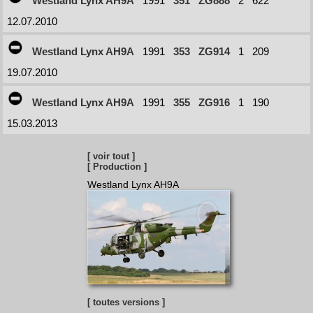
Westland Lynx AH9A
1991
351
ZG888
2
622
12.07.2010
Westland Lynx AH9A
1991
353
ZG914
1
209
19.07.2010
Westland Lynx AH9A
1991
355
ZG916
1
190
15.03.2013
[ voir tout ]
[ Production ]
Westland Lynx AH9A
[ toutes versions ]