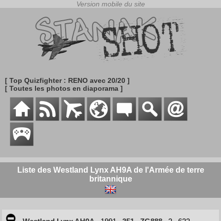
[ Top Quizfighter : RENO avec 20/20 ]
[ Toutes les photos en diaporama ]
Liste des Westland Lynx AH9A de l'Armée de terre
britannique