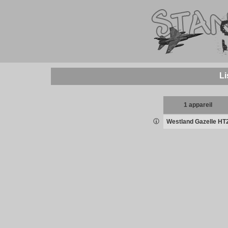
Li
1 appareil
Westland Gazelle HT