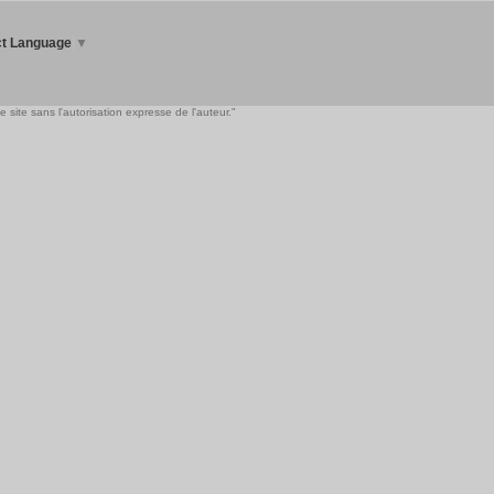
ct Language
▼
 site sans l'autorisation expresse de l'auteur."