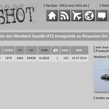
[ Top Quiz : ZOLA avec 6411 pts ]
[ Tout
ste des Westland Gazelle HT2 enregistrés au Royaume-Uni
[ voir tout 
constr
cn
sn
code
vues
date
[ Producti
Westland G
2
1976
1402
XX436
G-ZZLE
1
163
10.07.2014
[ toutes v