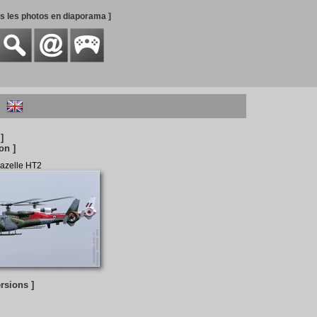
es les photos en diaporama ]
]
on ]
azelle HT2
ersions ]