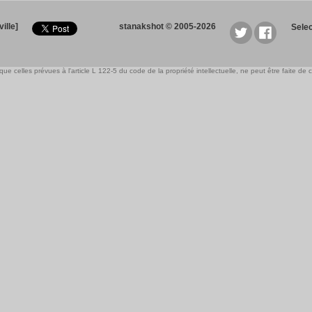
ille]
stanakshot © 2005-2026
Sele
e celles prévues à l'article L 122-5 du code de la propriété intellectuelle, ne peut être faite de ce