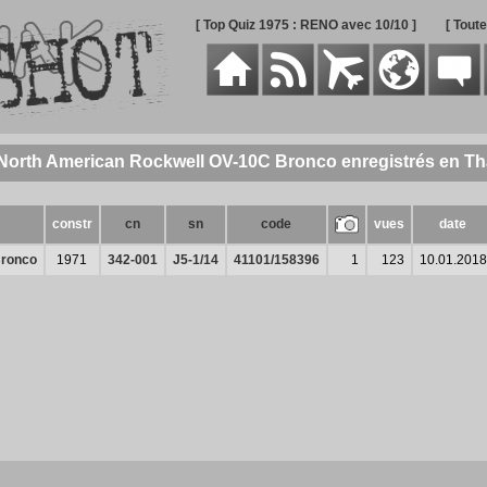
[ Top Quiz 1975 : RENO avec 10/10 ]
[ Tout
 North American Rockwell OV-10C Bronco enregistrés en Th
constr
cn
sn
code
vues
date
Bronco
1971
342-001
J5-1/14
41101/158396
1
123
10.01.2018