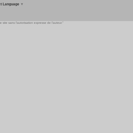
ct Language
▼
 site sans l'autorisation expresse de l'auteur."