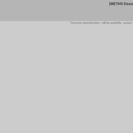
[METAR Deauv
"Aucune reproduction, même partielle, autres qu