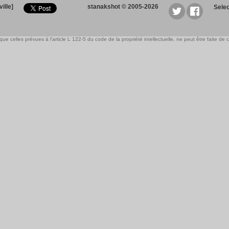
ille]
stanakshot © 2005-2026
Sele
e celles prévues à l'article L 122-5 du code de la propriété intellectuelle, ne peut être faite de ce