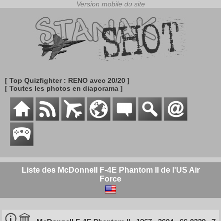
[ Top Quizfighter : RENO avec 20/20 ]
[ Toutes les photos en diaporama ]
Liste des McDonnell F-4E Phantom II de l'US Air
Force