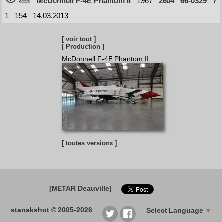
McDonnell F-4E Phantom II
1967
2604
66-0329
7
1
154
14.03.2013
[ voir tout ]
[ Production ]
McDonnell F-4E Phantom II
[ toutes versions ]
[METAR Deauville]
stanakshot © 2005-2026
Select Language
▼