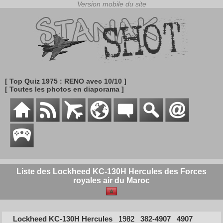
[ Top Quiz 1975 : RENO avec 10/10 ]
[ Toutes les photos en diaporama ]
Liste des Lockheed KC-130H Hercules des Forces
royales air du Maroc
Lockheed KC-130H Hercules
1982
382-4907
4907