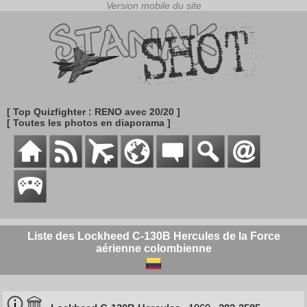
[ Top Quizfighter : RENO avec 20/20 ]
[ Toutes les photos en diaporama ]
Liste des Lockheed C-130B Hercules de la Force
aérienne colombienne