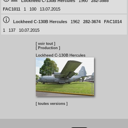
Lockheed C-130B Hercules
1960
282-3585
FAC1011
1
100
13.07.2015
Lockheed C-130B Hercules
1962
282-3674
FAC1014
1
137
10.07.2015
[ voir tout ]
[ Production ]
Lockheed C-130B Hercules
[ toutes versions ]