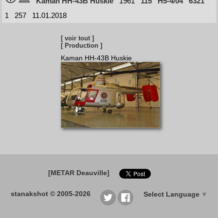
Kaman HH-43B Huskie
1961
115
H5-4/04
6321
1
257
11.01.2018
[ voir tout ]
[ Production ]
Kaman HH-43B Huskie
[METAR Deauville]
stanakshot © 2005-2026
Select Language
▼