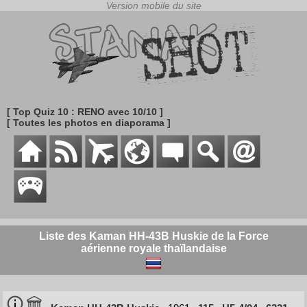
[ Top Quiz 10 : RENO avec 10/10 ]
[ Toutes les photos en diaporama ]
Liste des Kaman HH-43B Huskie de la Force
aérienne royale thaïlandaise