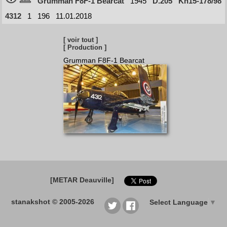
Grumman F8F-1 Bearcat
1945
D.205
Kh15-178/98
4312
1
196
11.01.2018
[ voir tout ]
[ Production ]
Grumman F8F-1 Bearcat
[METAR Deauville]
stanakshot © 2005-2026
Select Language
▼