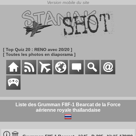
[ Top Quiz 20 : RENO avec 20/20 ]
[ Toutes les photos en diaporama ]
Liste des Grumman F8F-1 Bearcat de la Force
aérienne royale thaïlandaise