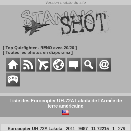
[ Top Quizfighter : RENO avec 20/20 ]
[ Toutes les photos en diaporama ]
Liste des Eurocopter UH-72A Lakota de l'Armée de
terre américaine
Eurocopter UH-72A Lakota
2011
9487
11-72215
1
279