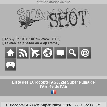
[ Top Quiz 1910 : RENO avec 10/10 ]
[ Toutes les photos en diaporama ]
Liste des Eurocopter AS332M Super Puma de
l'Armée de l'Air
Eurocopter AS332M Super Puma
1987
2233
2233
FY