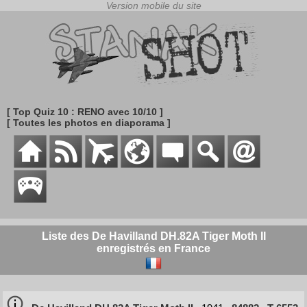
[ Top Quiz 10 : RENO avec 10/10 ]
[ Toutes les photos en diaporama ]
Liste des De Havilland DH.82A Tiger Moth II
enregistrés en France