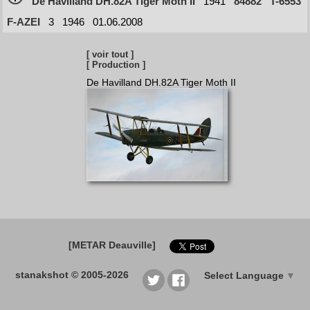
De Havilland DH.82A Tiger Moth II
1941
84882
T-6553
F-AZEI
3
1946
01.06.2008
[ voir tout ]
[ Production ]
De Havilland DH.82A Tiger Moth II
[METAR Deauville]
stanakshot © 2005-2026
Select Language
▼