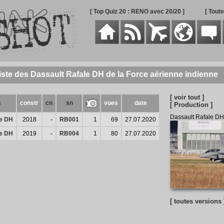
[ Top Quiz 20 : RENO avec 20/20 ]
[ Tout
iste des Dassault Rafale DH de la Force aérienne indienne
[ voir tout ]
s
constr
cn
sn
vues
date
[ Production ]
Dassault Rafale DH
le DH
2018
-
RB001
1
69
27.07.2020
le DH
2019
-
RB004
1
80
27.07.2020
[ toutes versions 