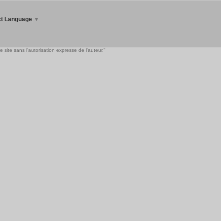
ct Language
▼
 site sans l'autorisation expresse de l'auteur."