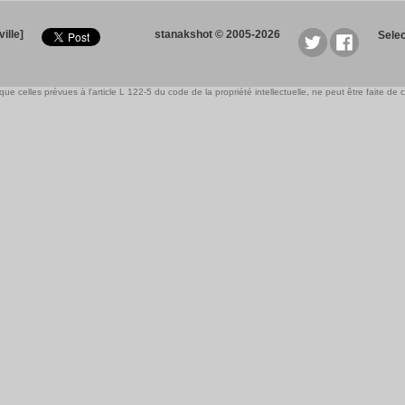
ille]
stanakshot © 2005-2026
Sele
e celles prévues à l'article L 122-5 du code de la propriété intellectuelle, ne peut être faite de ce