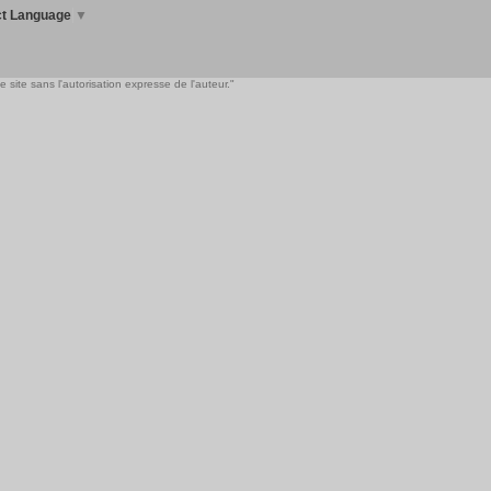
ct Language
▼
 site sans l'autorisation expresse de l'auteur."