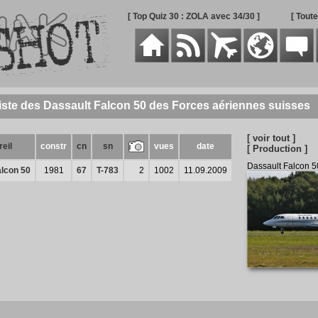
[ Top Quiz 30 : ZOLA avec 34/30 ]
[ Tout
iste des Dassault Falcon 50 des Forces aériennes suisses
[ voir tout ]
eil
constr
cn
sn
vues
date
[ Production ]
Dassault Falcon 5
alcon 50
1981
67
T-783
2
1002
11.09.2009