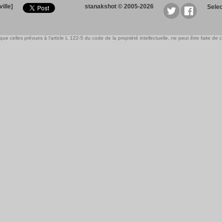
ille]
stanakshot © 2005-2026
Sele
e celles prévues à l'article L 122-5 du code de la propriété intellectuelle, ne peut être faite de ce