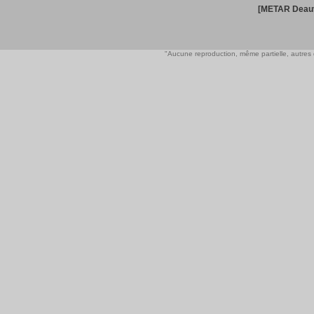
[METAR Deauv
"Aucune reproduction, même partielle, autres qu