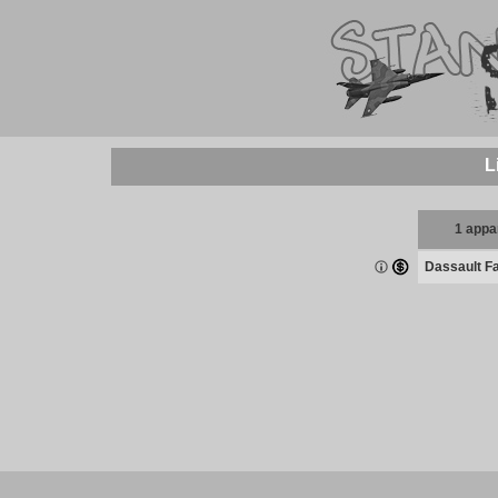
L
1 appar
Dassault F