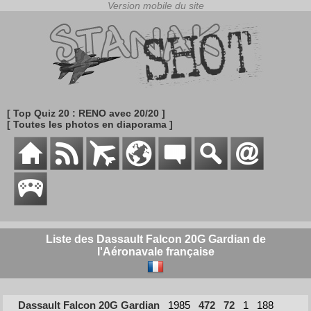
[ Top Quiz 20 : RENO avec 20/20 ]
[ Toutes les photos en diaporama ]
Liste des Dassault Falcon 20G Gardian de
l'Aéronavale française
Dassault Falcon 20G Gardian
1985
472
72
1
188