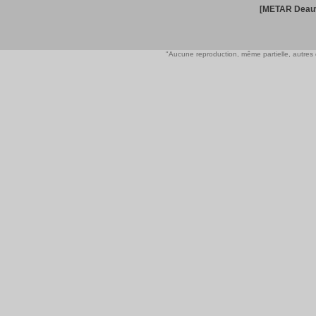
[METAR Deauv
"Aucune reproduction, même partielle, autres qu