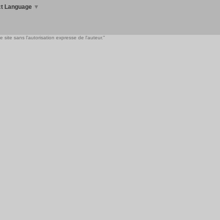
ct Language
▼
 site sans l'autorisation expresse de l'auteur."