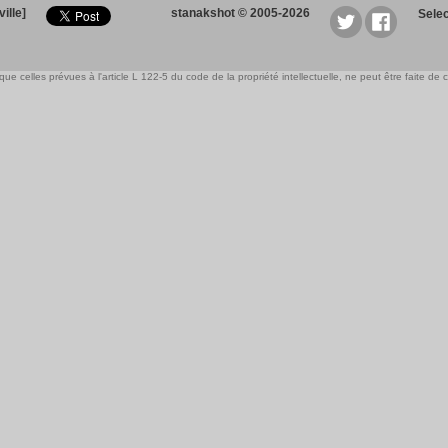
ille]
stanakshot © 2005-2026
Sele
e celles prévues à l'article L 122-5 du code de la propriété intellectuelle, ne peut être faite de ce