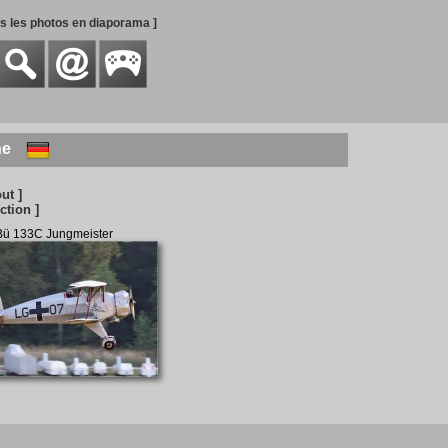
es les photos en diaporama ]
ne
out ]
ction ]
Bü 133C Jungmeister