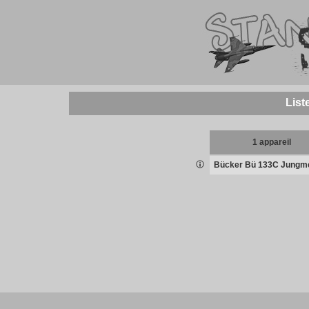
List
1 appareil
Bücker Bü 133C Jungme