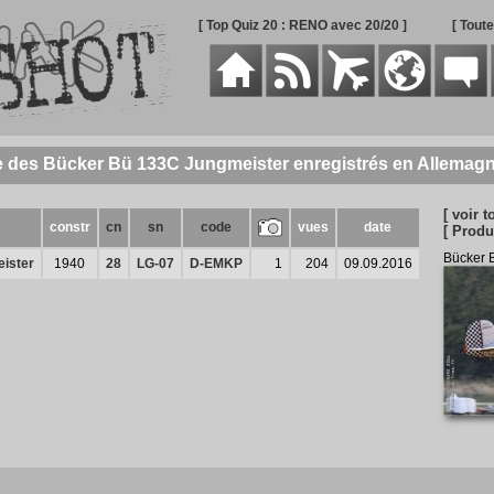
[ Top Quiz 20 : RENO avec 20/20 ]
[ Tout
e des Bücker Bü 133C Jungmeister enregistrés en Allemag
[ voir t
constr
cn
sn
code
vues
date
[ Produ
Bücker 
ister
1940
28
LG-07
D-EMKP
1
204
09.09.2016