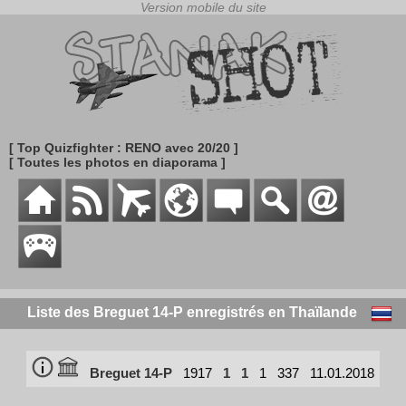
[ Top Quizfighter : RENO avec 20/20 ]
[ Toutes les photos en diaporama ]
Liste des Breguet 14-P enregistrés en Thaïlande
Breguet 14-P
1917
1
1
1
337
11.01.2018