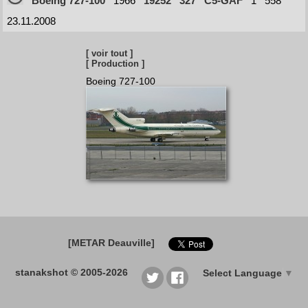
Boeing 727-100
1966
19252
327
C5-GAF
1
558
23.11.2008
[ voir tout ]
[ Production ]
Boeing 727-100
[METAR Deauville]
stanakshot © 2005-2026
Select Language
▼