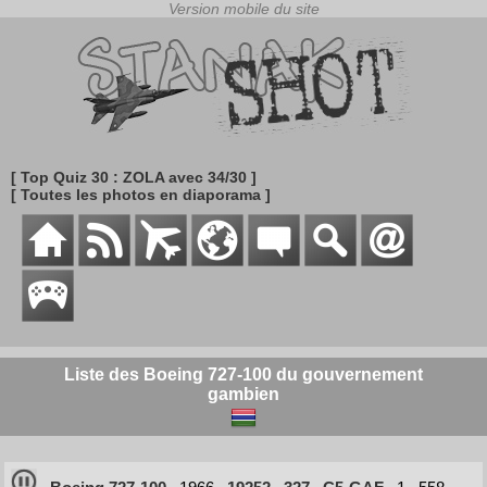
[ Top Quiz 30 : ZOLA avec 34/30 ]
[ Toutes les photos en diaporama ]
Liste des Boeing 727-100 du gouvernement
gambien