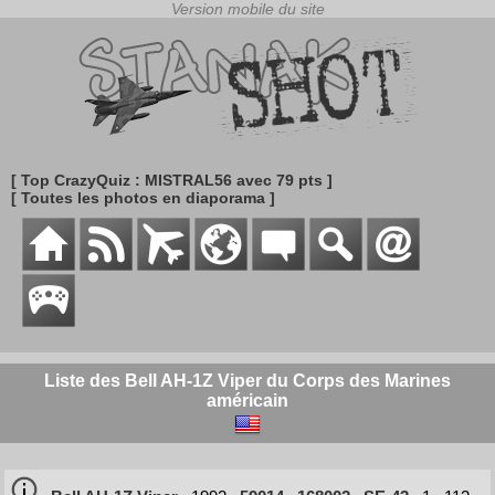
[ Top CrazyQuiz : MISTRAL56 avec 79 pts ]
[ Toutes les photos en diaporama ]
Liste des Bell AH-1Z Viper du Corps des Marines
américain