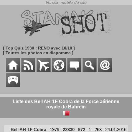
[ Top Quiz 1930 : RENO avec 10/10 ]
[ Toutes les photos en diaporama ]
Liste des Bell AH-1F Cobra de la Force aérienne
royale de Bahreïn
Bell AH-1F Cobra
1979
22330
972
1
263
24.01.2016