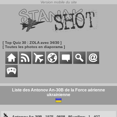
[ Top Quiz 30 : ZOLA avec 34/30 ]
[ Toutes les photos en diaporama ]
Liste des Antonov An-30B de la Force aérienne
ukrainienne
Antonov An-30B
1975
0608
80 yellow
1
407