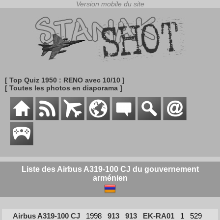
[ Top Quiz 1950 : RENO avec 10/10 ]
[ Toutes les photos en diaporama ]
Liste des Airbus A319-100 CJ du gouvernement
arménien
Airbus A319-100 CJ
1998
913
913
EK-RA01
1
529