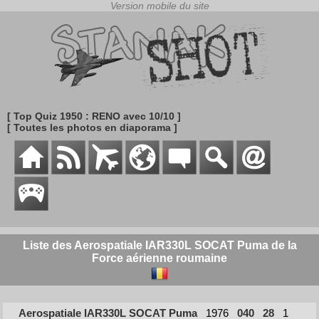
[ Top Quiz 1950 : RENO avec 10/10 ]
[ Toutes les photos en diaporama ]
Liste des Aerospatiale IAR330L SOCAT Puma de la
Force aérienne roumaine
Aerospatiale IAR330L SOCAT Puma
1976
040
28
1