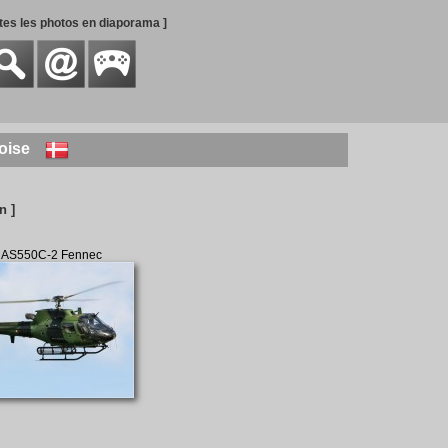
utes les photos en diaporama ]
oise
n ]
e AS550C-2 Fennec