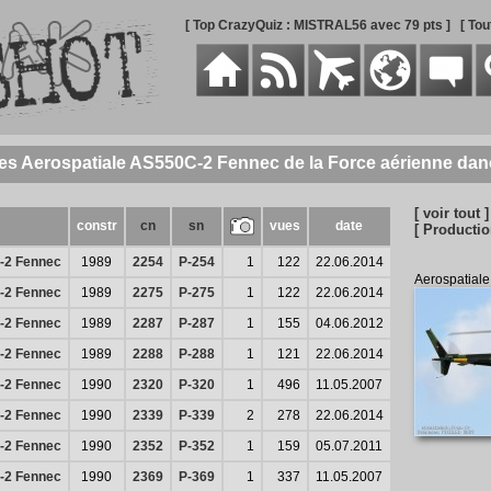
[ Top CrazyQuiz : MISTRAL56 avec 79 pts ]
[ To
des Aerospatiale AS550C-2 Fennec de la Force aérienne dan
[ voir tout ]
constr
cn
sn
vues
date
[ Productio
-2 Fennec
1989
2254
P-254
1
122
22.06.2014
Aerospatial
-2 Fennec
1989
2275
P-275
1
122
22.06.2014
-2 Fennec
1989
2287
P-287
1
155
04.06.2012
-2 Fennec
1989
2288
P-288
1
121
22.06.2014
-2 Fennec
1990
2320
P-320
1
496
11.05.2007
-2 Fennec
1990
2339
P-339
2
278
22.06.2014
-2 Fennec
1990
2352
P-352
1
159
05.07.2011
-2 Fennec
1990
2369
P-369
1
337
11.05.2007