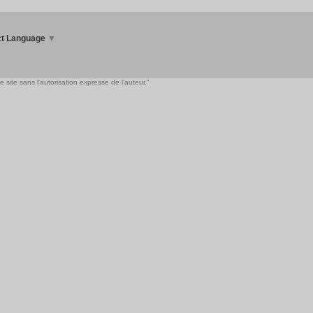
ct Language
▼
 site sans l'autorisation expresse de l'auteur."