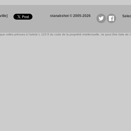
ille]
stanakshot © 2005-2026
Sele
e celles prévues à l'article L 122-5 du code de la propriété intellectuelle, ne peut être faite de ce