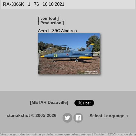
RA-3366K
1
76
16.10.2021
[ voir tout ]
[ Production ]
Aero L-39C Albatros
[METAR Deauville]
stanakshot © 2005-2026
Select Language
▼
"Aucune reproduction, même partielle, autres que celles prévues à l'article L 122-5 du code de la