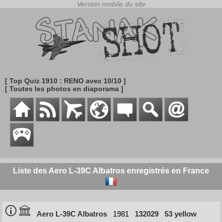
[ Top Quiz 1910 : RENO avec 10/10 ]
[ Toutes les photos en diaporama ]
Liste des Aero L-39C Albatros enregistrés en France
Aero L-39C Albatros
1981
132029
53 yellow