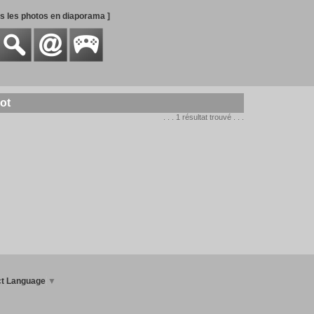
es les photos en diaporama ]
ot
. . . 1 résultat trouvé . . .
ct Language
▼