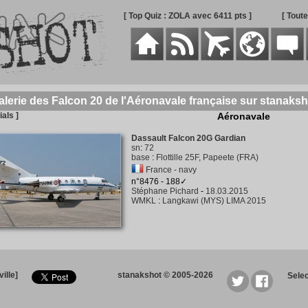
[ Top Quiz : ZOLA avec 6411 pts ]
[ Tout
alerie des Falcon 20 de l'Aéronavale française sur stanaksh
ials ]
Aéronavale
Dassault Falcon 20G Gardian
sn
:
72
base
:
Flottille 25F, Papeete (FRA)
France - navy
n°8476 - 188✓
Stéphane Pichard
-
18.03.2015
WMKL
:
Langkawi (MYS) LIMA 2015
ille]
stanakshot © 2005-2026
Sele