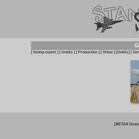
G
[ listing export ]
[ Unités ]
[ Production ]
[ Orbat ]
[Unités]
[ Ser
[METAR Deauv