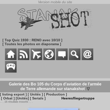
[ Top Quiz 1930 : RENO avec 10/10 ]
[ Toutes les photos en diaporama ]
Galerie des Bo 105 du Corps d'aviation de l'armée
de Terre allemande sur stanakshot
▽
[ listing export ]
[ Unités ]
[ Production ]
[ Orbat ]
[Unités]
[ Serials ]
Heeresfliegertruppe
. . . 16 résultats trouvés . . .