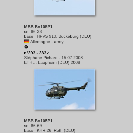
MBB Bo105P1
sn
:
86-33
base
:
HFVS 910, Bückeburg (DEU)
Allemagne - army
n°393 - 383✓
Stéphane Pichard
-
15.07.2008
ETHL
:
Laupheim (DEU) 2008
MBB Bo105P1
sn
:
86-69
base
:
KHR 26, Roth (DEU)