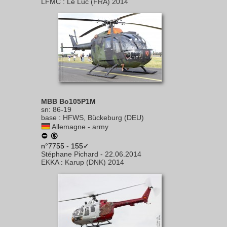
LFMC
:
Le Luc (FRA) 2014
MBB Bo105P1M
sn
:
86-19
base
:
HFWS, Bückeburg (DEU)
Allemagne - army
n°7755 - 155✓
Stéphane Pichard
-
22.06.2014
EKKA
:
Karup (DNK) 2014