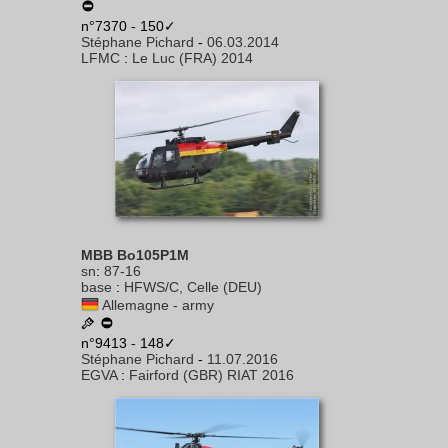
n°7370 - 150✓
Stéphane Pichard
-
06.03.2014
LFMC
:
Le Luc (FRA) 2014
MBB Bo105P1M
sn
:
87-16
base
:
HFWS/C, Celle (DEU)
Allemagne - army
n°9413 - 148✓
Stéphane Pichard
-
11.07.2016
EGVA
:
Fairford (GBR) RIAT 2016