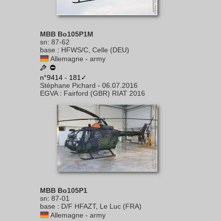
MBB Bo105P1M
sn
:
87-62
base
:
HFWS/C, Celle (DEU)
Allemagne - army
n°9414 - 181✓
Stéphane Pichard
-
06.07.2016
EGVA
:
Fairford (GBR) RIAT 2016
MBB Bo105P1
sn
:
87-01
base
:
D/F HFAZT, Le Luc (FRA)
Allemagne - army