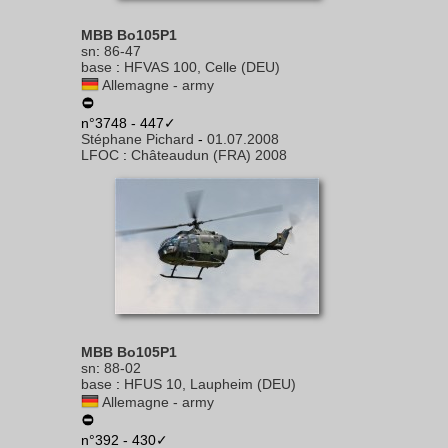
MBB Bo105P1
sn
:
86-47
base
:
HFVAS 100, Celle (DEU)
Allemagne - army
n°3748 - 447✓
Stéphane Pichard
-
01.07.2008
LFOC
:
Châteaudun (FRA) 2008
MBB Bo105P1
sn
:
88-02
base
:
HFUS 10, Laupheim (DEU)
Allemagne - army
n°392 - 430✓