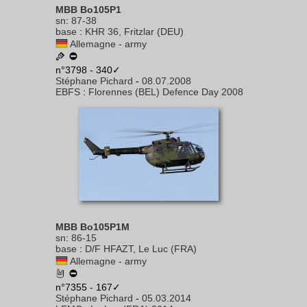
MBB Bo105P1
sn
:
87-38
base
:
KHR 36, Fritzlar (DEU)
Allemagne - army
n°3798 - 340✓
Stéphane Pichard
-
08.07.2008
EBFS
:
Florennes (BEL) Defence Day 2008
MBB Bo105P1M
sn
:
86-15
base
:
D/F HFAZT, Le Luc (FRA)
Allemagne - army
n°7355 - 167✓
Stéphane Pichard
-
05.03.2014