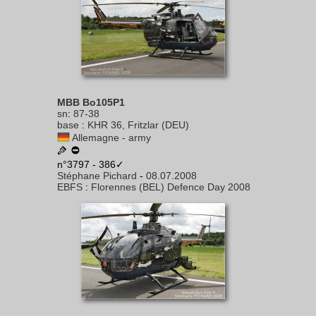
MBB Bo105P1
sn
:
87-38
base
:
KHR 36, Fritzlar (DEU)
Allemagne - army
n°3797 - 386✓
Stéphane Pichard
-
08.07.2008
EBFS
:
Florennes (BEL) Defence Day 2008