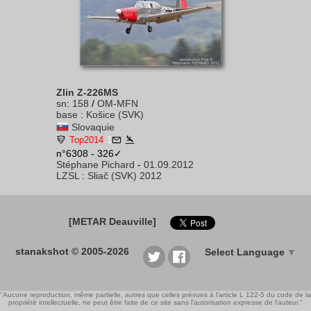
Zlin Z-226MS
sn
:
158
/
OM-MFN
base
:
Košice (SVK)
Slovaquie
Top2014
1
n°6308 - 326✓
Stéphane Pichard
-
01.09.2012
LZSL
:
Sliač (SVK) 2012
[METAR Deauville]
stanakshot © 2005-2026
Select Language
▼
"Aucune reproduction, même partielle, autres que celles prévues à l'article L 122-5 du code de la
propriété intellectuelle, ne peut être faite de ce site sans l'autorisation expresse de l'auteur."