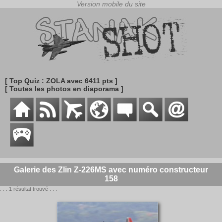
[ Top Quiz : ZOLA avec 6411 pts ]
[ Toutes les photos en diaporama ]
Galerie des Zlin Z-226MS avec numéro constructeur
158
. . . 1 résultat trouvé . . .