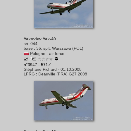
Yakovlev Yak-40
sn
:
044
base
:
36. splt, Warszawa (POL)
Pologne - air force
3
☆☆☆☆
n°3947 - 571✓
Stéphane Pichard
-
01.10.2008
LFRG
:
Deauville (FRA) G27 2008