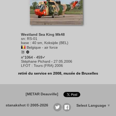
Westland Sea King Mk48
sn
:
RS-01
base
:
40 sm, Koksijde (BEL)
Belgique - air force
n°1064 - 459✓
Stéphane Pichard
-
27.05.2006
LFOT
:
Tours (FRA) 2006
retiré du service en 2008, musée de Bruxelles
[METAR Deauville]
stanakshot © 2005-2026
Select Language
▼