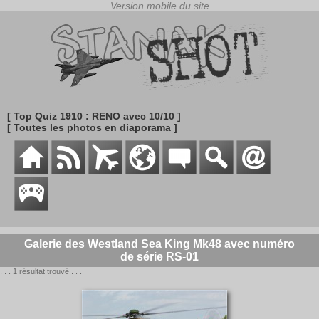
[ Top Quiz 1910 : RENO avec 10/10 ]
[ Toutes les photos en diaporama ]
Galerie des Westland Sea King Mk48 avec numéro
de série RS-01
. . . 1 résultat trouvé . . .