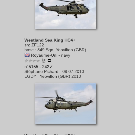
Westland Sea King HC4+
sn
:
ZF122
base
:
849 Sqn, Yeovilton (GBR)
Royaume-Uni - navy
☆☆☆☆
n°5155 - 242✓
Stéphane Pichard
-
09.07.2010
EGDY
:
Yeovilton (GBR) 2010