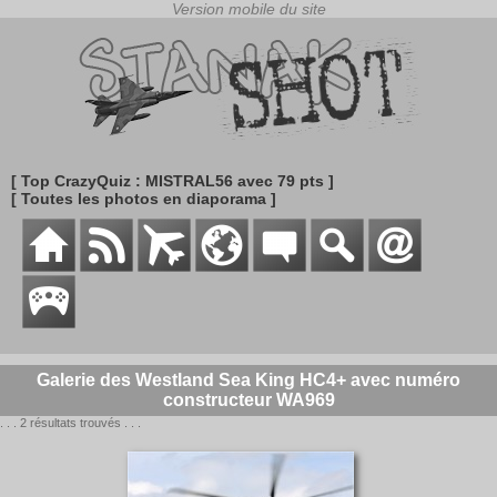
[ Top CrazyQuiz : MISTRAL56 avec 79 pts ]
[ Toutes les photos en diaporama ]
Galerie des Westland Sea King HC4+ avec numéro
constructeur WA969
. . . 2 résultats trouvés . . .