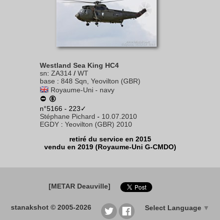
Westland Sea King HC4
sn
:
ZA314
/
WT
base
:
848 Sqn, Yeovilton (GBR)
Royaume-Uni - navy
n°5166 - 223✓
Stéphane Pichard
-
10.07.2010
EGDY
:
Yeovilton (GBR) 2010
retiré du service en 2015
vendu en 2019 (Royaume-Uni G-CMDO)
[METAR Deauville]
stanakshot © 2005-2026
Select Language
▼