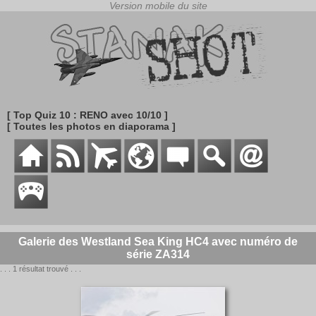
[ Top Quiz 10 : RENO avec 10/10 ]
[ Toutes les photos en diaporama ]
Galerie des Westland Sea King HC4 avec numéro de
série ZA314
. . . 1 résultat trouvé . . .