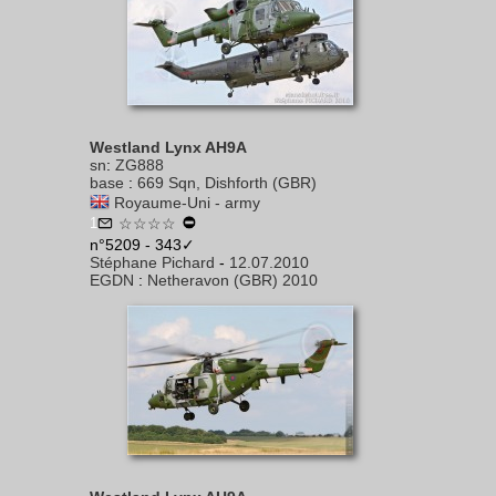
Westland Lynx AH9A
sn
:
ZG888
base
:
669 Sqn, Dishforth (GBR)
Royaume-Uni - army
1
☆☆☆☆
n°5209 - 343✓
Stéphane Pichard
-
12.07.2010
EGDN
:
Netheravon (GBR) 2010