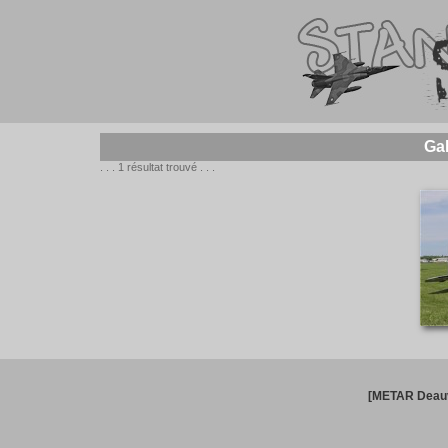
Gal
. . . 1 résultat trouvé . . .
[METAR Deauv