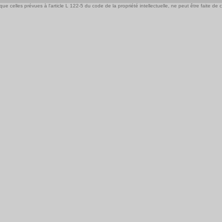
e celles prévues à l'article L 122-5 du code de la propriété intellectuelle, ne peut être faite de ce