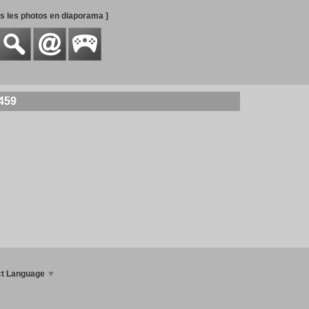
es les photos en diaporama ]
2459
ct Language
▼