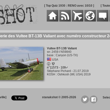
[ Top Quiz 1930 : RENO avec 10/10 ]
[ Tout
erie des Vultee BT-13B Valiant avec numéro constructeur 
Vultee BT-13B Valiant
sn
:
2459
/
N59840
base
:
Canyon (US-TX)
USA
n°11573 - 109✓
Stéphane Pichard
-
21.07.2019
KOSH
:
Oshkosh (WI, USA) 2019
ille]
stanakshot © 2005-2026
Sele