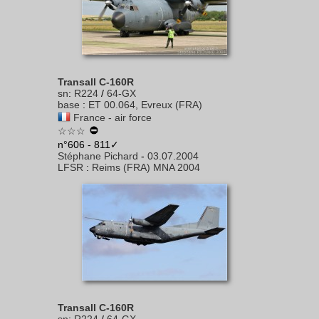
Transall C-160R
sn
:
R224
/
64-GX
base
:
ET 00.064, Evreux (FRA)
France - air force
☆☆☆
n°606 - 811✓
Stéphane Pichard
-
03.07.2004
LFSR
:
Reims (FRA) MNA 2004
Transall C-160R