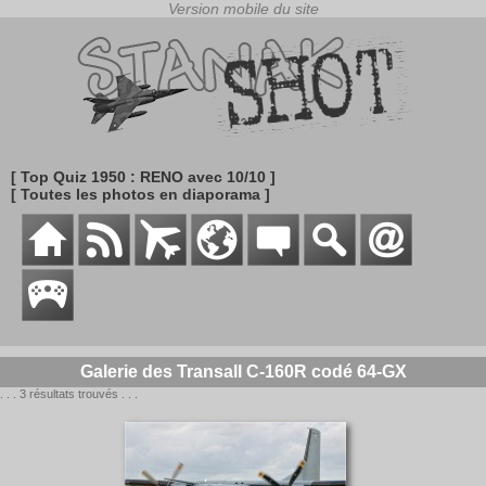
[ Top Quiz 1950 : RENO avec 10/10 ]
[ Toutes les photos en diaporama ]
Galerie des Transall C-160R codé 64-GX
. . . 3 résultats trouvés . . .