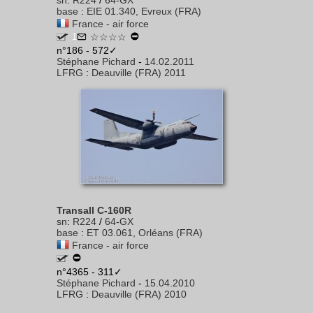
sn
:
R224
/
64-GX
base
:
EIE 01.340, Evreux (FRA)
France - air force
1
☆☆☆☆
n°186 - 572✓
Stéphane Pichard
-
14.02.2011
LFRG
:
Deauville (FRA) 2011
Transall C-160R
sn
:
R224
/
64-GX
base
:
ET 03.061, Orléans (FRA)
France - air force
n°4365 - 311✓
Stéphane Pichard
-
15.04.2010
LFRG
:
Deauville (FRA) 2010