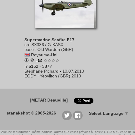
Supermarine Seafire F17
sn
:
SX336
/
G-KASX
base
:
Old Warden (GBR)
Royaume-Uni
1
☆☆☆☆
n°5152 - 387✓
Stéphane Pichard
-
10.07.2010
EGDY
:
Yeovilton (GBR) 2010
[METAR Deauville]
stanakshot © 2005-2026
Select Language
▼
"Aucune reproduction, même partielle, autres que celles prévues à l'article L 122-5 du code de la