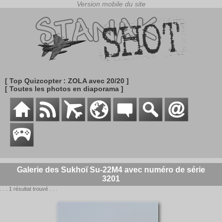
[ Top Quizcopter : ZOLA avec 20/20 ]
[ Toutes les photos en diaporama ]
Galerie des Sukhoï Su-22M4 avec numéro de série
3201
. . . 1 résultat trouvé . . .