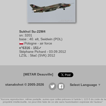
Sukhoï Su-22M4
sn
:
3201
base
:
40. elt, Swidwin (POL)
Pologne - air force
n°6316 - 151✓
Stéphane Pichard
-
03.09.2012
LZSL
:
Sliač (SVK) 2012
[METAR Deauville]
stanakshot © 2005-2026
Select Language
▼
"Aucune reproduction, même partielle, autres que celles prévues à l'article L 122-5 du code de la
propriété intellectuelle, ne peut être faite de ce site sans l'autorisation expresse de l'auteur."