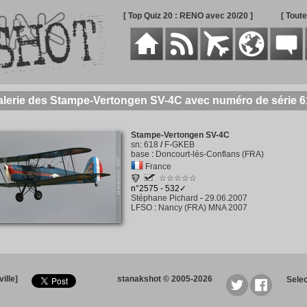
[ Top Quiz 20 : RENO avec 20/20 ]
[ Tout
alerie des Stampe-Vertongen SV-4C avec numéro de série 6
Stampe-Vertongen SV-4C
sn
:
618
/
F-GKEB
base
:
Doncourt-lés-Conflans (FRA)
France
☆☆☆☆☆
n°2575 - 532✓
Stéphane Pichard
-
29.06.2007
LFSO
:
Nancy (FRA) MNA 2007
ille]
stanakshot © 2005-2026
Sele