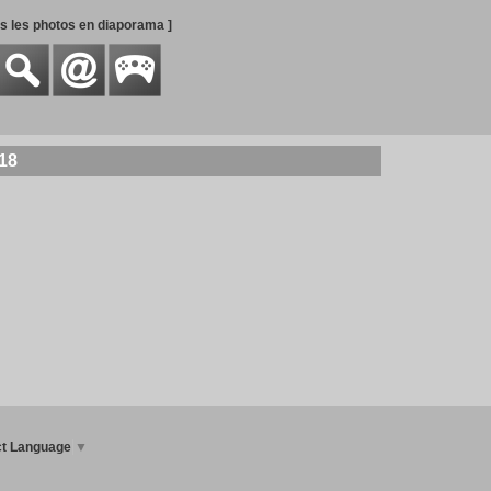
es les photos en diaporama ]
18
ct Language
▼