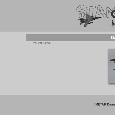
G
. . . 1 résultat trouvé . . .
[METAR Deauv