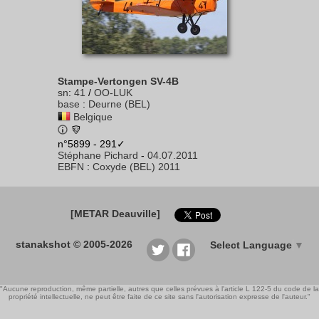
Stampe-Vertongen SV-4B
sn
:
41
/
OO-LUK
base
:
Deurne (BEL)
Belgique
n°5899 - 291✓
Stéphane Pichard
-
04.07.2011
EBFN
:
Coxyde (BEL) 2011
[METAR Deauville]
stanakshot © 2005-2026
Select Language
▼
"Aucune reproduction, même partielle, autres que celles prévues à l'article L 122-5 du code de la
propriété intellectuelle, ne peut être faite de ce site sans l'autorisation expresse de l'auteur."