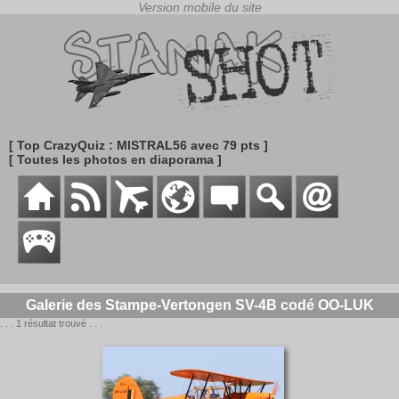
[ Top CrazyQuiz : MISTRAL56 avec 79 pts ]
[ Toutes les photos en diaporama ]
Galerie des Stampe-Vertongen SV-4B codé OO-LUK
. . . 1 résultat trouvé . . .