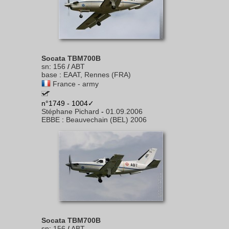
Socata TBM700B
sn
:
156
/
ABT
base
:
EAAT, Rennes (FRA)
France - army
n°1749 - 1004✓
Stéphane Pichard
-
01.09.2006
EBBE
:
Beauvechain (BEL) 2006
Socata TBM700B
sn
:
156
/
ABT