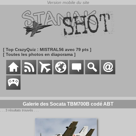
[ Top CrazyQuiz : MISTRAL56 avec 79 pts ]
[ Toutes les photos en diaporama ]
Galerie des Socata TBM700B codé ABT
. . . 3 résultats trouvés . . .