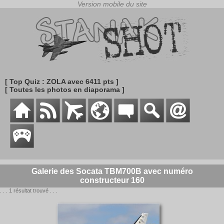
[ Top Quiz : ZOLA avec 6411 pts ]
[ Toutes les photos en diaporama ]
Galerie des Socata TBM700B avec numéro
constructeur 160
. . . 1 résultat trouvé . . .