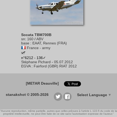
Socata TBM700B
sn
:
160
/
ABV
base
:
EAAT, Rennes (FRA)
France - army
n°6212 - 136✓
Stéphane Pichard
-
05.07.2012
EGVA
:
Fairford (GBR) RIAT 2012
[METAR Deauville]
stanakshot © 2005-2026
Select Language
▼
"Aucune reproduction, même partielle, autres que celles prévues à l'article L 122-5 du code de la
propriété intellectuelle, ne peut être faite de ce site sans l'autorisation expresse de l'auteur."