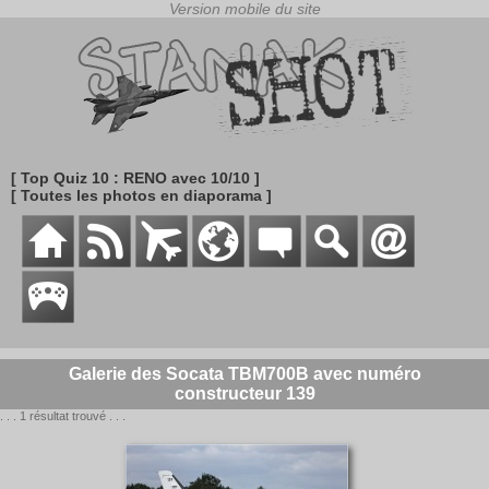
[ Top Quiz 10 : RENO avec 10/10 ]
[ Toutes les photos en diaporama ]
Galerie des Socata TBM700B avec numéro
constructeur 139
. . . 1 résultat trouvé . . .