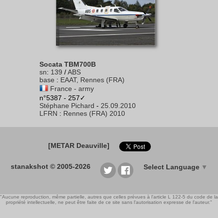
Socata TBM700B
sn
:
139
/
ABS
base
:
EAAT, Rennes (FRA)
France - army
n°5387 - 257✓
Stéphane Pichard
-
25.09.2010
LFRN
:
Rennes (FRA) 2010
[METAR Deauville]
stanakshot © 2005-2026
Select Language
▼
"Aucune reproduction, même partielle, autres que celles prévues à l'article L 122-5 du code de la
propriété intellectuelle, ne peut être faite de ce site sans l'autorisation expresse de l'auteur."