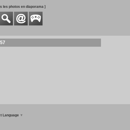
es les photos en diaporama ]
157
ct Language
▼