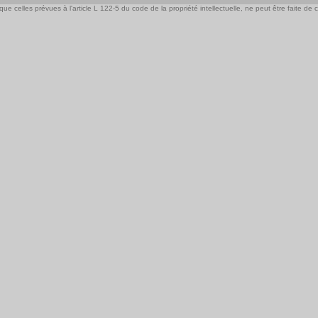
e celles prévues à l'article L 122-5 du code de la propriété intellectuelle, ne peut être faite de ce