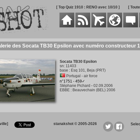
[ Top Quiz 1910 : RENO avec 10/10 ]
[ Tout
lerie des Socata TB30 Epsilon avec numéro constructeur 
Socata TB30 Epsilon
sn
:
11403
base
:
Esq 101, Beja (PRT)
Portugal - air force
n°1751 - 459✓
Stéphane Pichard
-
02.09.2006
EBBE
:
Beauvechain (BEL) 2006
ille]
stanakshot © 2005-2026
Sele