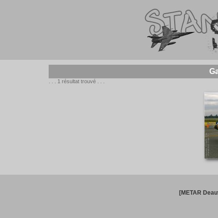
Ga
. . . 1 résultat trouvé . . .
[METAR Deauv