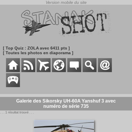
[ Top Quiz : ZOLA avec 6411 pts ]
[ Toutes les photos en diaporama ]
Galerie des Sikorsky UH-60A Yanshuf 3 avec
numéro de série 735
. . . 1 résultat trouvé . . .