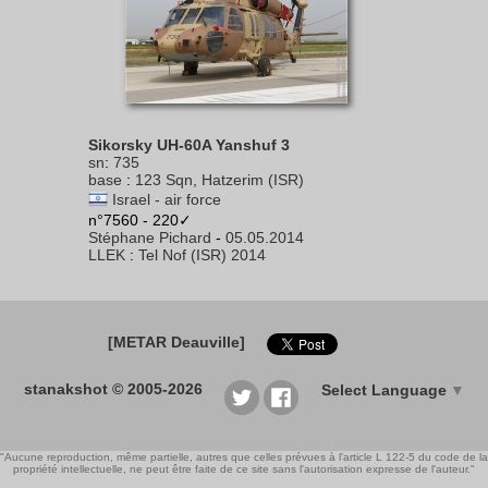
Sikorsky UH-60A Yanshuf 3
sn
:
735
base
:
123 Sqn, Hatzerim (ISR)
Israel - air force
n°7560 - 220✓
Stéphane Pichard
-
05.05.2014
LLEK
:
Tel Nof (ISR) 2014
[METAR Deauville]
stanakshot © 2005-2026
Select Language
▼
"Aucune reproduction, même partielle, autres que celles prévues à l'article L 122-5 du code de la
propriété intellectuelle, ne peut être faite de ce site sans l'autorisation expresse de l'auteur."