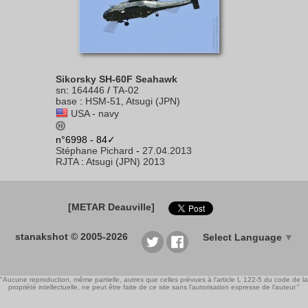
Sikorsky SH-60F Seahawk
sn
:
164446
/
TA-02
base
:
HSM-51, Atsugi (JPN)
USA - navy
n°6998 - 84✓
Stéphane Pichard
-
27.04.2013
RJTA
:
Atsugi (JPN) 2013
[METAR Deauville]
stanakshot © 2005-2026
Select Language
▼
"Aucune reproduction, même partielle, autres que celles prévues à l'article L 122-5 du code de la
propriété intellectuelle, ne peut être faite de ce site sans l'autorisation expresse de l'auteur."