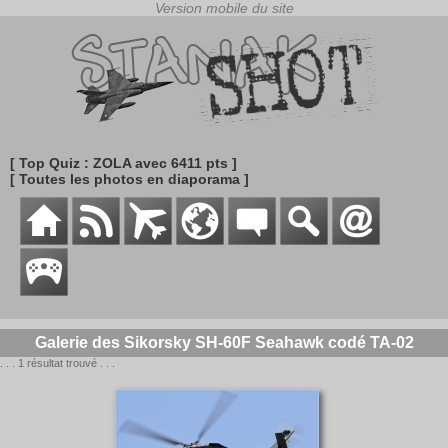
[ Top Quiz : ZOLA avec 6411 pts ]
[ Toutes les photos en diaporama ]
Galerie des Sikorsky SH-60F Seahawk codé TA-02
. . . 1 résultat trouvé . . .